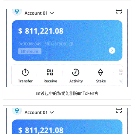
im钱包中的私钥能删除imToken官