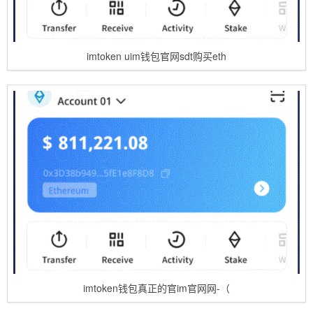
imtoken uim钱包官网sdt购买eth
imtoken钱包真正的官im官网网-（