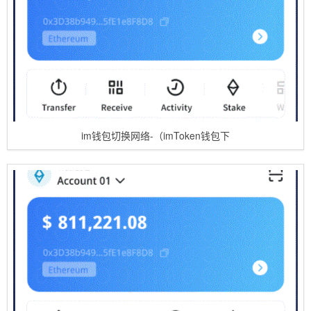
im钱包切换网络-（imToken钱包下